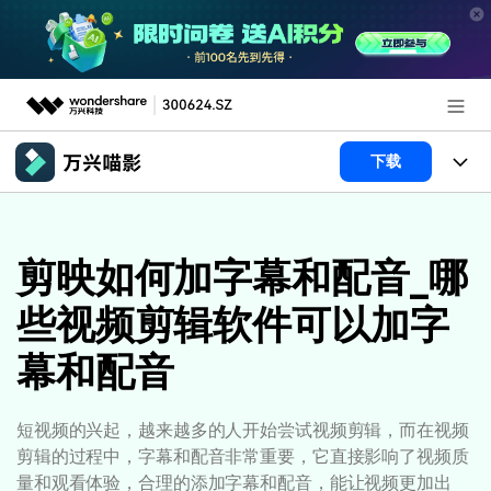
推荐产品
下载
AIGC数字创意
政企服务
产品
实用工具
产品系统
剪映如何加字幕和配音_哪
新闻中心
AI功能
些视频剪辑软件可以加字
产品功能
视频/照片
解决方案
关于万兴
幕和配音
AI 文本转视频
NEW
政企服务
使用教程
加入我们
AI 图生视频
NEW
专业创作人群
文章资讯
帮助中心
短视频的兴起，越来越多的人开始尝试视频剪辑，而在视频
帮助中心
AI 绘画
剪辑的过程中，字幕和配音非常重要，它直接影响了视频质
品牌合作故事
其他
产品支持
量和观看体验，合理的添加字幕和配音，能让视频更加出
AI 视频续写
NEW