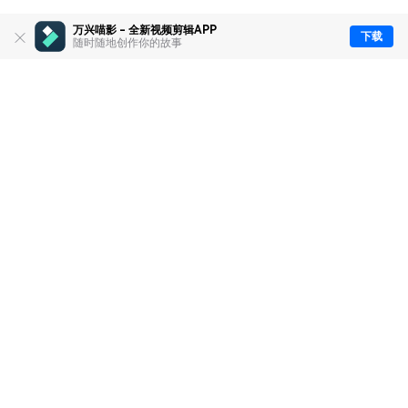
万兴喵影 - 全新视频剪辑APP
下载
随时随地创作你的故事
推荐产品
关于万兴
新闻中心
服务支持
简体中文