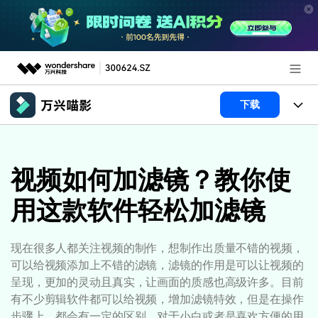
推荐产品
下载
AIGC数字创意
政企服务
产品
实用工具
产品系统
视频如何加滤镜？教你使
新闻中心
AI功能
用这款软件轻松加滤镜
产品功能
视频/照片
解决方案
关于万兴
AI 文本转视频
NEW
政企服务
使用教程
加入我们
现在很多人都关注视频的制作，想制作出质量不错的视频，
AI 图生视频
NEW
可以给视频添加上不错的滤镜，滤镜的作用是可以让视频的
专业创作人群
文章资讯
帮助中心
帮助中心
呈现，更加的灵动且真实，让画面的质感也高级许多。目前
AI 绘画
有不少剪辑软件都可以给视频，增加滤镜特效，但是在操作
品牌合作故事
其他
产品支持
步骤上，都会有一定的区别，对于小白或者是喜欢方便的用
AI 视频续写
NEW