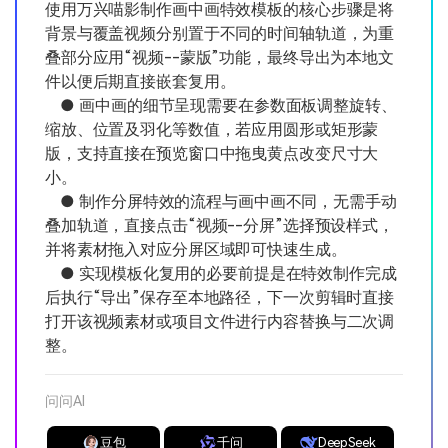
使用万兴喵影制作画中画特效模板的核心步骤是将
背景与覆盖视频分别置于不同的时间轴轨道，为重
叠部分应用“视频--蒙版”功能，最终导出为本地文
件以便后期直接嵌套复用。
● 画中画的细节呈现需要在参数面板调整旋转、
缩放、位置及羽化等数值，若应用圆形或矩形蒙
版，支持直接在预览窗口中拖曳黄点改变尺寸大
小。
● 制作分屏特效的流程与画中画不同，无需手动
叠加轨道，直接点击“视频--分屏”选择预设样式，
并将素材拖入对应分屏区域即可快速生成。
● 实现模板化复用的必要前提是在特效制作完成
后执行“导出”保存至本地路径，下一次剪辑时直接
打开该视频素材或项目文件进行内容替换与二次调
整。
问问AI
豆包
千问
DeepSeek