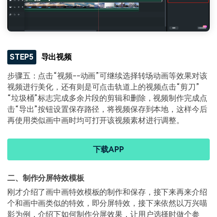
STEP5
导出视频
步骤五：点击“视频--动画”可继续选择转场动画等效果对该
视频进行美化，还有则是可点击轨道上的视频点击“剪刀”
“垃圾桶”标志完成多余片段的剪辑和删除，视频制作完成点
击“导出”按钮设置保存路径，将视频保存到本地，这样今后
再使用类似画中画时均可打开该视频素材进行调整。
下载APP
二、制作分屏特效模板
刚才介绍了画中画特效模板的制作和保存，接下来再来介绍
个和画中画类似的特效，即分屏特效，接下来依然以万兴喵
影为例，介绍下如何制作分屏效果，让用户选择时做个参