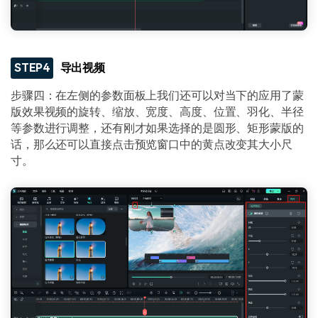
STEP4
导出视频
步骤四：在左侧的参数面板上我们还可以对当下的应用了蒙
版效果视频的旋转、缩放、宽度、高度、位置、羽化、半径
等参数进行调整，还有刚才如果选择的是圆形、矩形蒙版的
话，那么还可以直接点击预览窗口中的黄点改变其大小尺
寸。