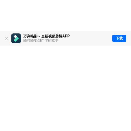
万兴喵影 - 全新视频剪辑APP
下载
随时随地创作你的故事
推荐产品
关于万兴
新闻中心