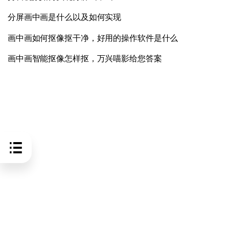
分屏画中画是什么以及如何实现
画中画如何抠像抠干净，好用的操作软件是什么
画中画智能抠像怎样抠，万兴喵影给您答案