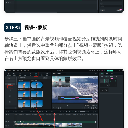
STEP3
视频--蒙版
步骤三：画中画的背景视频和覆盖视频分别拖拽到两条时间
轴轨道上，然后选中重叠的部分点击“视频--蒙版”按钮，选
择我们需要的蒙版效果后，将其拉倒视频素材上，这样即可
在右上方预览窗口看到具体的蒙版效果。