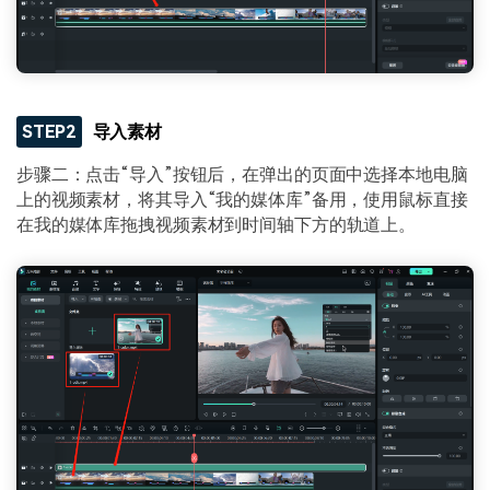
STEP2
导入素材
步骤二：点击“导入”按钮后，在弹出的页面中选择本地电脑
上的视频素材，将其导入“我的媒体库”备用，使用鼠标直接
在我的媒体库拖拽视频素材到时间轴下方的轨道上。