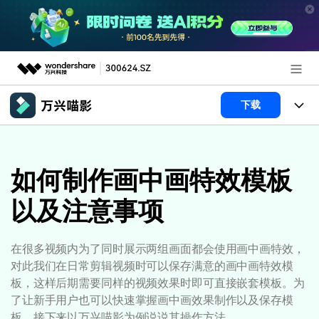
推荐产品
下载
AIGC数字创意
政企服务
产品
实用工具
产品系统
如何制作画中画特效模板
新闻中心
AI功能
以及注意事项
产品功能
视频/照片
解决方案
关于万兴
AI 文本转视频
NEW
政企服务
使用教程
加入我们
在很多视频内为了同时展示两组画面都会使用画中画特效，
AI 图生视频
NEW
对此我们在日常剪辑视频时可以保存满意的画中画特效模
专业创作人群
文章资讯
帮助中心
帮助中心
板，这样后期需要同样的视频效果时即可直接嵌套模板。为
AI 绘画
了让新手用户也可以快速掌握画中画效果制作以及保存模
品牌合作故事
其他
产品支持
板，接下来以万兴喵影为例说说其操作方法。
AI 视频续写
NEW