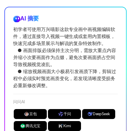
AI 摘要
初学者可使用万兴喵影这款专业画中画视频编辑软
件，通过直接导入视频一键生成或套用内置模板，
快速完成多场景展示与解说的复杂特效制作。
● 画面排版必须保持主次分明，需放大重点内容
并缩小次要画面作为点缀，避免次要画面挤占空间
导致视频视觉凌乱。
● 缩放视频画面大小极易引发画质下降，剪辑过
程中必须实时预览画质变化，若发现清晰度受损务
必重新修改调整。
问问AI
豆包
千问
DeepSeek
腾讯元宝
Kimi