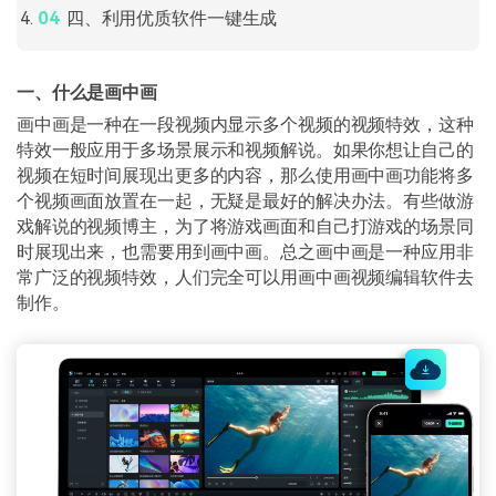
四、利用优质软件一键生成
一、什么是画中画
画中画是一种在一段视频内显示多个视频的视频特效，这种
特效一般应用于多场景展示和视频解说。如果你想让自己的
视频在短时间展现出更多的内容，那么使用画中画功能将多
个视频画面放置在一起，无疑是最好的解决办法。有些做游
戏解说的视频博主，为了将游戏画面和自己打游戏的场景同
时展现出来，也需要用到画中画。总之画中画是一种应用非
常广泛的视频特效，人们完全可以用画中画视频编辑软件去
制作。