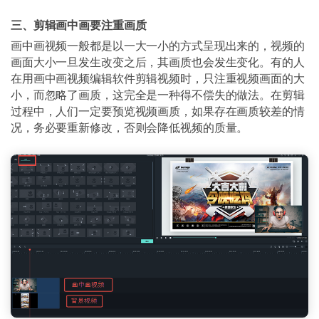
三、剪辑画中画要注重画质
画中画视频一般都是以一大一小的方式呈现出来的，视频的
画面大小一旦发生改变之后，其画质也会发生变化。有的人
在用画中画视频编辑软件剪辑视频时，只注重视频画面的大
小，而忽略了画质，这完全是一种得不偿失的做法。在剪辑
过程中，人们一定要预览视频画质，如果存在画质较差的情
况，务必要重新修改，否则会降低视频的质量。