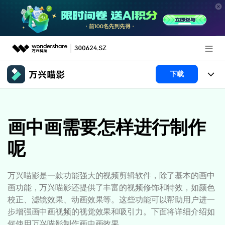
推荐产品
下载
AIGC数字创意
政企服务
产品
实用工具
产品系统
画中画需要怎样进行制作
新闻中心
AI功能
呢
产品功能
视频/照片
解决方案
关于万兴
AI 文本转视频
NEW
政企服务
使用教程
加入我们
万兴喵影是一款功能强大的视频剪辑软件，除了基本的画中
AI 图生视频
NEW
画功能，万兴喵影还提供了丰富的视频修饰和特效，如颜色
专业创作人群
文章资讯
帮助中心
帮助中心
校正、滤镜效果、动画效果等。这些功能可以帮助用户进一
AI 绘画
步增强画中画视频的视觉效果和吸引力。下面将详细介绍如
品牌合作故事
其他
产品支持
何使用万兴喵影制作画中画效果。
AI 视频续写
NEW