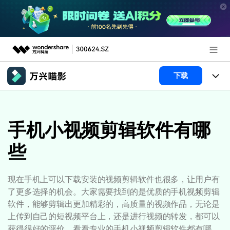
推荐产品
下载
AIGC数字创意
政企服务
产品
实用工具
产品系统
手机小视频剪辑软件有哪
新闻中心
AI功能
些
产品功能
视频/照片
解决方案
关于万兴
AI 文本转视频
NEW
政企服务
使用教程
加入我们
现在手机上可以下载安装的视频剪辑软件也很多，让用户有
AI 图生视频
NEW
了更多选择的机会。大家需要找到的是优质的手机视频剪辑
专业创作人群
文章资讯
帮助中心
帮助中心
软件，能够剪辑出更加精彩的，高质量的视频作品，无论是
AI 绘画
上传到自己的短视频平台上，还是进行视频的转发，都可以
品牌合作故事
其他
产品支持
获得很好的评价。看看专业的手机小视频剪辑软件都有哪
AI 视频续写
NEW