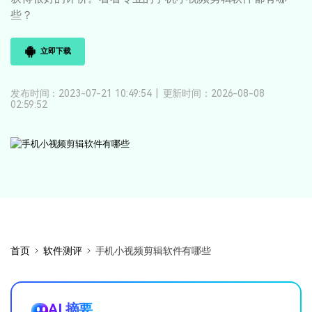
登录
立即购买
些？
客服热线：
4000-300624
产品信息
声音
立即下载
文本
发布时间：2023-07-21 10:49:54
|
更新时间：2026-08-08
02:59:52
首页
软件测评
手机小视频剪辑软件有哪些
AI 摘要