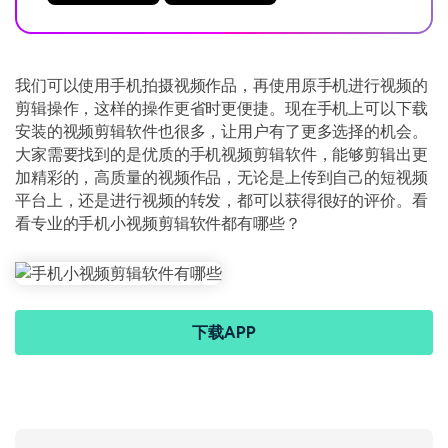
我们可以使用手机拍摄视频作品，再使用原手机进行视频的
剪辑操作，这样的操作更省时更便捷。现在手机上可以下载
安装的视频剪辑软件也很多，让用户有了更多选择的机会。
大家需要找到的是优质的手机视频剪辑软件，能够剪辑出更
加精彩的，高质量的视频作品，无论是上传到自己的短视频
平台上，还是进行视频的转发，都可以获得很好的评价。看
看专业的手机小视频剪辑软件都有哪些？
下载APP