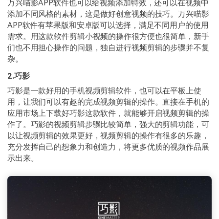
万兴喵影APP软件也可以给视频添加特效，还可以在视频中
添加不同风格的素材，这是做好创意视频的技巧。万兴喵影
APP软件有苹果版和安卓版可以选择，满足不同用户的使用
需求。用这款软件剪辑小视频的操作很方便也很简单，新手
们也不用担心操作的问题，独自进行视频剪辑的步骤并不复
杂。
2.巧影
巧影是一款好用的手机视频剪辑软件，也可以在平板上使
用，让我们可以有趣的完成视频剪辑的操作。直接在手机的
应用市场上下载好巧影这款软件，就能够开启视频剪辑的操
作了。巧影的视频剪辑步骤比较简单，强大的剪辑功能，可
以让视频剪辑的效果更好，视频剪辑的操作有很多的乐趣，
充分发挥自己的想象力和创造力，将更多优质的视频作品展
示出来。