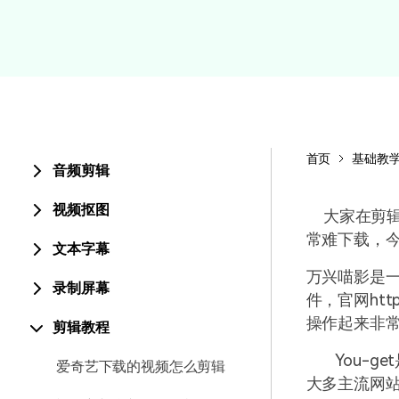
颜色编辑
首页
基础教
音频剪辑
视频抠图
大家在剪辑
常难下载，
文本字幕
万兴喵影是
录制屏幕
件，官网
htt
操作起来非
剪辑教程
You-get
爱奇艺下载的视频怎么剪辑
大多主流网