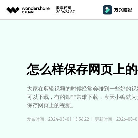
推荐产品
AIGC数字创意
平台
产品系统
文章资讯
政企服务
AI 
视频创意
绘图创意
企业
基础教学
影
代理
万兴剧厂
万兴图示
AI驱动的一站式精品影视内容创作平台
一站式办公绘图
桌面版
AI 
Windows
怎么样保存网页上的
效果特效
娱
客户
万兴喵影
万兴脑图
剪辑教程
影
MacOS 
所有人工智能
AI赋能，你也是剪辑大师
基于云的跨端思
大家在剪辑视频的时候经常会碰到一些好的视
自制教程
游
Harmony
万兴天幕
可以下载，有的却非常难下载，今天小编就为
商用无忧
一句话生成视频/图片/音乐
视频抠图
保存网页上的视频。
教
全新AI灵感加速器
Wondershare SelfyzAI
音频剪辑
方位赋能商业视频
学
移动端
iOS & An
发布时间：2024-03-01 13:56:22
|
更新时间：2026-08-06 
让照片动起来
文本字幕
企