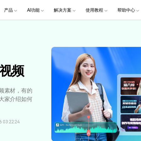
政企服务
新闻中心
关于万兴
产品
AI功能
解决方案
使用教程
加入我们
帮助中心
帮助中心
服务
解决方案
行业应用
实用工具
公司简介
新闻动态
投资者关系
产品支持
视频/照片
产品功能
专业创作人群
产品信息
声音
品牌合
生成
创业历程
活动专题
联系我们
提
用户
文档创意
数字文档
制造业
实用工具
互联网&
用
视娱乐
节日庆典
Vlog剪辑
常见问题
AI 文本转视频
党政宣传
版本日志
AI 音色克隆
华为鸿蒙
NEW
V15
社会责任
供应商合作
商
创意绘图
视频
交通运输
音频
教育
文本
万兴PDF
万兴恢复专家
了解最新迭代信息，体验最新功能
排除产品使用故障
快速打造高级大气的党政宣传片
万兴喵影鸿
利器
秒会的全能PDF编辑神器
简单高效的数据管理软件
AI 图生视频
提效
NEW
AI 生成音效
 版本
NEW
视频
乐剪辑
婚礼视频
日常视频
案例
视频创意
金融&银行
电力资源
AI 积分说明
设备支持
教育培训
时间轴剪辑
智能初剪
视频标
跟
万兴HiPDF
万兴易修
了解AI 积分消耗规则
了解支持的系统、CPU和GPU信息
轻松制作有颜有料的知识教程
AI 绘画
文字转语音
视制作
生日聚会
生活Vlog
版本
玩
工具 >
关键帧
高光卡点
文字路
维导图软件
一站式在线PDF解决方案
视频/照片修复一站式解
授权说明
产品社区
新闻传媒
频素材，有的
戏电竞
节日活动
AI 视频续写
NEW
AI 音乐生成
OS 版本
钢笔工具
音频闪避
文字动
NEW
万兴素材
在线社区，与产品经理 1 v 1
一键输出专业精良的资讯报道
大家介绍如何
提
平面追踪
NEW
音视频同步
花字与
电商运营
育培训
广告宣传
课
，提升团队协作效率，全
免费下载
免费下载
批量生产高转化率的带货营销视频
创作过程
校教育
电商视频
droid 版本
03:22:24
发现更多功能 >
自媒体创作
业培训
快人一步剪辑高流量的爆款视频