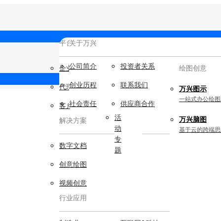
平台服务
AIGC数字创意
关于万兴
新闻中心
公司简介
新
投资者关系
企业用户
视频创意
绘图创意
闻
创业历程
联系我们
代理商
动
万兴剧厂
万兴图示
态
AI驱动的一站式精品影视内容创作平
一站式办公绘图
社会责任
供应商合作
客户案例
台
活
万兴脑图
解决方案
动
万兴喵影
基于云的跨端思
专
AI赋能，你也是剪辑大师
数字文档
题
万兴天幕
创意绘图
一句话生成视频/图片/音乐
视频创意
Wondershare SelfyzAI
行业应用
让照片动起来
实用工具