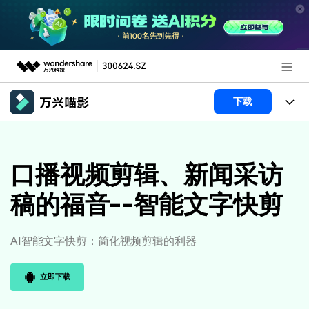
推荐产品
下载
AIGC数字创意
政企服务
产品
实用工具
产品系统
口播视频剪辑、新闻采访
新闻中心
AI功能
稿的福音--智能文字快剪
产品功能
视频/照片
解决方案
关于万兴
AI 文本转视频
NEW
政企服务
使用教程
加入我们
AI智能文字快剪：简化视频剪辑的利器
AI 图生视频
NEW
专业创作人群
文章资讯
帮助中心
帮助中心
立即下载
AI 绘画
品牌合作故事
其他
产品支持
AI 视频续写
NEW