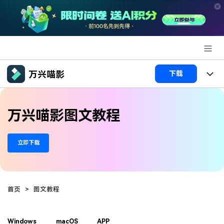
推荐产品
下载
AIGC数字创意
政企服务
产品
万兴喵影图文教程
实用工具
产品系统
新闻中心
AI功能
立即下载
产品功能
视频/照片
解决方案
关于万兴
AI 文本转视频
NEW
政企服务
使用教程
加入我们
AI 图生视频
NEW
首页
>
图文教程
专业创作人群
文章资讯
帮助中心
帮助中心
AI 绘画
品牌合作故事
其他
产品支持
Windows
macOS
APP
AI 视频续写
NEW