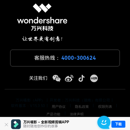
客服热线：
4000-300624
关注我们
万兴喵影（APP）
|
开发者：万兴科技（湖南）有限公司
|
软件版本：V 15.3.50
|
|
|
|
用户协议
隐私政策
权限列表
|
产品功能
法律声明
万兴喵影 - 全新视频剪辑APP
© 2026
万兴科技集团股份有限公司 版权所有
|
藏ICP备17000062号-2
下载
随时随地创作你的故事