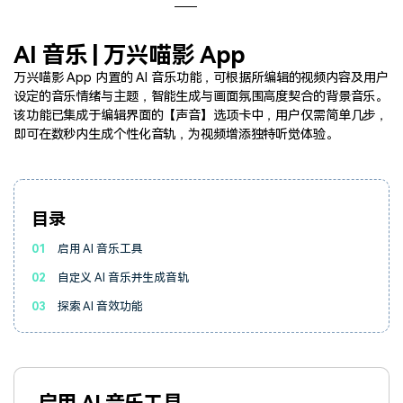
登录
立即购买
客服热线：
4000-300624
产品信息
声音
AI 音乐 | 万兴喵影 App
万兴喵影 App 内置的 AI 音乐功能，可根据所编辑的视频内容及用户
文本
设定的音乐情绪与主题，智能生成与画面氛围高度契合的背景音乐。
该功能已集成于编辑界面的【声音】选项卡中，用户仅需简单几步，
即可在数秒内生成个性化音轨，为视频增添独特听觉体验。
目录
01
启用 AI 音乐工具
02
自定义 AI 音乐并生成音轨
03
探索 AI 音效功能