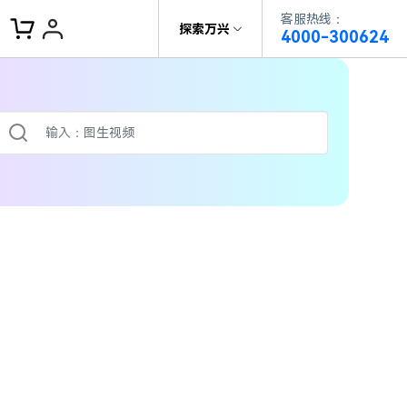
客服热线：
客服热线：
探索万兴
4000-300624
4000-300624
了解万兴
作故事
文本
文教程
V15
供全面、系统的学习路径，帮助
科技
政企服务
户从入门到精通产品。
AI 视频翻译
资源特效
蒙版首发
关于万兴
AI 写文案
频教程
|
入门必看
Bilibili
题文字
视频特效
着达人视频学剪辑， 小白也能
新闻中心
动感字幕
转特效大片
径动画
工程模板
HOT
决方案
加入我们
视频滤镜
画
影学社
|
0基础实战
限免
供人门到精通的全方位视频剪辑
帮助中心
音频库
标题编辑
程满足各类场景的创作需求
数据化模板
NEW
百万量内置素材 >