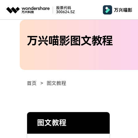
推荐产品
AIGC数字创意
平台
产品系统
文章资讯
政企服务
万兴喵影图文教程
AI 
视频创意
绘图创意
企业
基础教学
代理
万兴剧厂
万兴图示
AI驱动的一站式精品影视内容创作平台
一站式办公绘图
桌面版
AI 
Windows
效果特效
客户
万兴喵影
万兴脑图
剪辑教程
MacOS 
所有人工智能
AI赋能，你也是剪辑大师
基于云的跨端思
首页
>
图文教程
自制教程
Harmony
万兴天幕
商用无忧
一句话生成视频/图片/音乐
视频抠图
全新AI灵感加速器
Wondershare SelfyzAI
音频剪辑
方位赋能商业视频
移动端
iOS & An
让照片动起来
图文教程
文本字幕