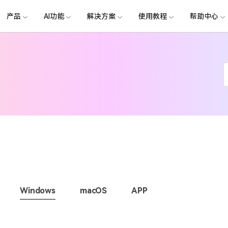
政企服务
新闻中心
关于万兴
产品
AI功能
解决方案
使用教程
加入我们
帮助中心
帮助中心
服务
解决方案
行业应用
实用工具
公司简介
新闻动态
投资者关系
产品支持
视频/照片
产品功能
专业创作人群
产品信息
声音
品牌合
图
生成
创业历程
活动专题
联系我们
提
用户
文档创意
数字文档
制造业
实用工具
互联网&
用
影视娱乐
节日庆典
Vlog剪辑
常见问题
AI 文本转视频
党政宣传
版本日志
AI 音色克隆
华为鸿蒙
NEW
V15
社会责任
供应商合作
商
创意绘图
视频
交通运输
音频
教育
文本
万兴PDF
万兴恢复专家
了解最新迭代信息，体验最新功能
排除产品使用故障
快速打造高级大气的党政宣传片
万兴喵影鸿
利器
秒会的全能PDF编辑神器
简单高效的数据管理软件
AI 图生视频
提效
NEW
AI 生成音效
 版本
NEW
视
娱乐剪辑
婚礼视频
日常视频
案例
视频创意
金融&银行
电力资源
AI 积分说明
设备支持
教育培训
时间轴剪辑
智能初剪
视频标
跟
万兴HiPDF
万兴易修
了解AI 积分消耗规则
了解支持的系统、CPU和GPU信息
轻松制作有颜有料的知识教程
AI 绘画
文字转语音
影视制作
生日聚会
生活Vlog
版本
玩
工具 >
关键帧
高光卡点
文字路
维导图软件
一站式在线PDF解决方案
视频/照片修复一站式解
授权说明
产品社区
新闻传媒
游戏电竞
节日活动
AI 视频续写
NEW
AI 音乐生成
OS 版本
钢笔工具
音频闪避
文字动
NEW
喵
万兴素材
在线社区，与产品经理 1 v 1
一键输出专业精良的资讯报道
提
平面追踪
NEW
音视频同步
花字与
电商运营
教育培训
广告宣传
课
，提升团队协作效率，全
免费下载
免费下载
批量生产高转化率的带货营销视频
Windows
macOS
APP
创作过程
学校教育
电商视频
droid 版本
发现更多功能 >
自媒体创作
企业培训
快人一步剪辑高流量的爆款视频