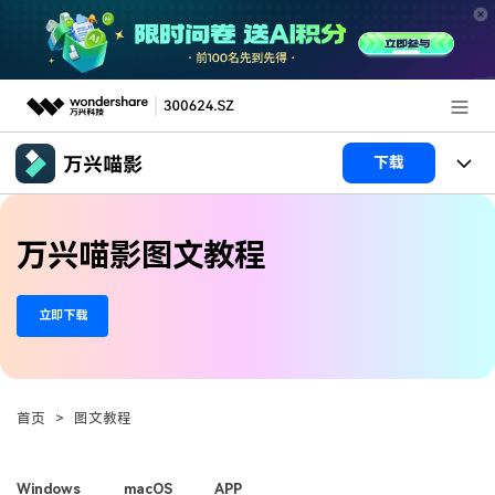
推荐产品
下载
AIGC数字创意
政企服务
产品
万兴喵影图文教程
实用工具
产品系统
新闻中心
AI功能
立即下载
产品功能
视频/照片
解决方案
关于万兴
AI 文本转视频
NEW
政企服务
使用教程
加入我们
AI 图生视频
NEW
首页
>
图文教程
专业创作人群
文章资讯
帮助中心
帮助中心
AI 绘画
品牌合作故事
其他
产品支持
Windows
macOS
APP
AI 视频续写
NEW