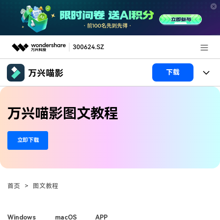
推荐产品
下载
AIGC数字创意
政企服务
产品
万兴喵影图文教程
实用工具
产品系统
新闻中心
AI功能
立即下载
产品功能
视频/照片
解决方案
关于万兴
AI 文本转视频
NEW
政企服务
使用教程
加入我们
AI 图生视频
NEW
首页
>
图文教程
专业创作人群
文章资讯
帮助中心
帮助中心
AI 绘画
品牌合作故事
其他
产品支持
Windows
macOS
APP
AI 视频续写
NEW