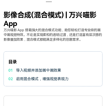
登录
立即购买
客服热线：
4000-300624
产品信息
声音
影像合成(混合模式) | 万兴喵影
App
文本
万兴喵影 App 搭载强大的混合模式功能，助您轻松打造专业级的画
中画视觉特效。不论是实现柔和的透明过渡，还是打造富有层次感的
影像叠加效果，混合模式都能满足多样化的创意需求。
目录
01
导入视频并添加画中画效果
02
启用混合模式，增强视觉表现力