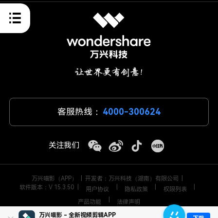
客服热线：
4000-300624
关注我们
万兴喵影（APP）
|
开发者：万兴科技（湖南）有限公司
|
软件版本：V 15.3.50
|
|
|
|
用户协议
隐私政策
权限列表
|
产品功能
法律声明
万兴喵影 - 全新视频剪辑APP
© 2026
万兴科技集团股份有限公司 版权所有
|
藏ICP备17000062号-2