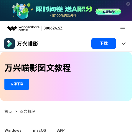
推荐产品
下载
AIGC数字创意
政企服务
产品
万兴喵影图文教程
实用工具
产品系统
新闻中心
AI功能
立即下载
产品功能
视频/照片
解决方案
关于万兴
AI 文本转视频
NEW
政企服务
使用教程
加入我们
AI 图生视频
NEW
首页
>
图文教程
专业创作人群
文章资讯
帮助中心
帮助中心
AI 绘画
品牌合作故事
其他
产品支持
Windows
macOS
APP
AI 视频续写
NEW