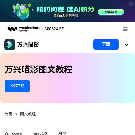
推荐产品
下载
AIGC数字创意
政企服务
产品
万兴喵影图文教程
实用工具
产品系统
新闻中心
AI功能
立即下载
产品功能
视频/照片
解决方案
关于万兴
AI 文本转视频
NEW
政企服务
使用教程
加入我们
AI 图生视频
NEW
首页
>
图文教程
专业创作人群
文章资讯
帮助中心
帮助中心
AI 绘画
品牌合作故事
其他
产品支持
Windows
macOS
APP
AI 视频续写
NEW