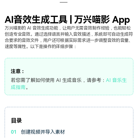
登录
立即购买
客服热线：
4000-300624
产品信息
声音
AI音效生成工具 | 万兴喵影 App
文本
万兴喵影的 AI 音效生成功能，让用户无需音效制作经验，也能轻松
创造专业音效。通过选择语言并输入音效描述，系统即可自动生成符
合要求的音效文件，用户还可根据实际需求进一步调整音效的音量、
速度等属性。以下是操作的详细步骤：
注意：
若您需了解如何使用 AI 生成音乐，请参考：
AI 音乐生
成指南
。
目录
01
创建视频并导入素材