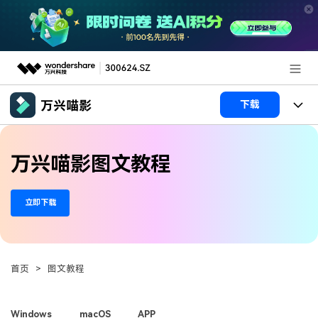
推荐产品
下载
AIGC数字创意
政企服务
产品
万兴喵影图文教程
实用工具
产品系统
新闻中心
AI功能
立即下载
产品功能
视频/照片
解决方案
关于万兴
AI 文本转视频
NEW
政企服务
使用教程
加入我们
AI 图生视频
NEW
首页
>
图文教程
专业创作人群
文章资讯
帮助中心
帮助中心
AI 绘画
品牌合作故事
其他
产品支持
Windows
macOS
APP
AI 视频续写
NEW