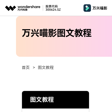
推荐产品
AIGC数字创意
平台
产品系统
文章资讯
政企服务
万兴喵影图文教程
AI 
视频创意
绘图创意
企业
基础教学
代理
万兴剧厂
万兴图示
AI驱动的一站式精品影视内容创作平台
一站式办公绘图
桌面版
AI 
Windows
效果特效
客户
万兴喵影
万兴脑图
剪辑教程
MacOS 
所有人工智能
AI赋能，你也是剪辑大师
基于云的跨端思
首页
>
图文教程
自制教程
Harmony
万兴天幕
商用无忧
一句话生成视频/图片/音乐
视频抠图
全新AI灵感加速器
Wondershare SelfyzAI
音频剪辑
方位赋能商业视频
移动端
iOS & An
让照片动起来
图文教程
文本字幕