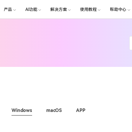
政企服务
新闻中心
关于万兴
产品
AI功能
解决方案
使用教程
加入我们
帮助中心
帮助中心
服务
解决方案
行业应用
实用工具
公司简介
新闻动态
投资者关系
产品支持
视频/照片
产品功能
专业创作人群
产品信息
声音
品牌合
图
生成
创业历程
活动专题
联系我们
提
用户
文档创意
数字文档
制造业
实用工具
互联网&
用
影视娱乐
节日庆典
Vlog剪辑
常见问题
AI 文本转视频
党政宣传
版本日志
AI 音色克隆
华为鸿蒙
NEW
V15
社会责任
供应商合作
商
创意绘图
视频
交通运输
音频
教育
文本
万兴PDF
万兴恢复专家
了解最新迭代信息，体验最新功能
排除产品使用故障
快速打造高级大气的党政宣传片
万兴喵影鸿
利器
秒会的全能PDF编辑神器
简单高效的数据管理软件
AI 图生视频
提效
NEW
AI 生成音效
 版本
NEW
视
娱乐剪辑
婚礼视频
日常视频
案例
视频创意
金融&银行
电力资源
AI 积分说明
设备支持
教育培训
时间轴剪辑
智能初剪
视频标
跟
万兴HiPDF
万兴易修
了解AI 积分消耗规则
了解支持的系统、CPU和GPU信息
轻松制作有颜有料的知识教程
AI 绘画
文字转语音
影视制作
生日聚会
生活Vlog
版本
玩
工具 >
关键帧
高光卡点
文字路
维导图软件
一站式在线PDF解决方案
视频/照片修复一站式解
授权说明
产品社区
新闻传媒
游戏电竞
节日活动
AI 视频续写
NEW
AI 音乐生成
OS 版本
钢笔工具
音频闪避
文字动
NEW
喵
万兴素材
在线社区，与产品经理 1 v 1
一键输出专业精良的资讯报道
提
平面追踪
NEW
音视频同步
花字与
电商运营
教育培训
广告宣传
课
，提升团队协作效率，全
免费下载
免费下载
批量生产高转化率的带货营销视频
Windows
macOS
APP
创作过程
学校教育
电商视频
droid 版本
发现更多功能 >
自媒体创作
企业培训
快人一步剪辑高流量的爆款视频