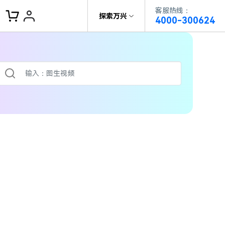
客服热线：
客服热线：
探索万兴
4000-300624
4000-300624
了解万兴
作故事
文本
文教程
V15
供全面、系统的学习路径，帮助
科技
政企服务
户从入门到精通产品。
AI 视频翻译
资源特效
蒙版首发
关于万兴
AI 写文案
频教程
|
入门必看
Bilibili
题文字
视频特效
着达人视频学剪辑， 小白也能
新闻中心
动感字幕
转特效大片
径动画
工程模板
HOT
决方案
加入我们
视频滤镜
画
影学社
|
0基础实战
限免
供人门到精通的全方位视频剪辑
帮助中心
音频库
标题编辑
程满足各类场景的创作需求
数据化模板
NEW
百万量内置素材 >