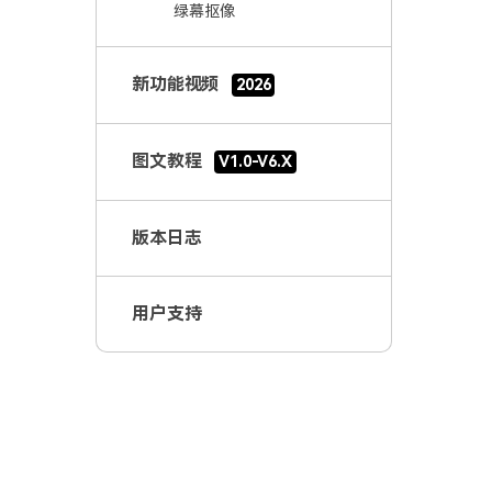
绿幕抠像
AI 智能补帧
AI 眼神聚焦
新功能视频
2026
AI 智能抠图
自动比例裁切
图文教程
V1.0-V6.X
AI 脸部马赛克
AI 超清
版本日志
平面追踪
极致压缩
用户支持
智能抠人像
AI 消除
AI 视频降噪
文生视频
AI 续写