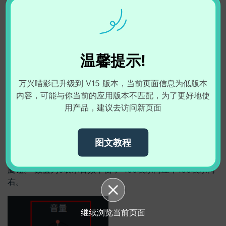
10.
调整音量
有几种方法可以调整音频的音量：
温馨提示!
在音频面板中调整音量：
将音频文件拖放到时间轴后，双击
打开“音频”面板。
万兴喵影已升级到 V15 版本，当前页面信息为低版本
在音量处，向上或向下拖动滑块以调节音量。
内容，可能与你当前的应用版本不匹配，为了更好地使
用产品，建议去访问新页面
在时间轴中调整音量：
将鼠标移到音频片段中的音量带上，
鼠标变为手形图标后即可通过向上拖动手柄来增大音量，或
向下拖动来减小音量。
图文教程
如果要调整左/右平衡，可以输入数值或拖动平衡圆圈中的
旋钮。 数值为0表示音频平衡，-100表示向左，100表示向
右。
继续浏览当前页面