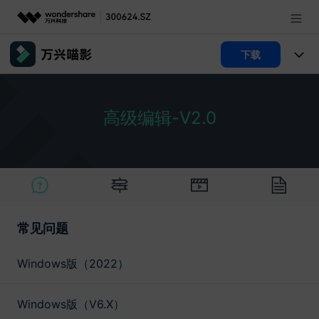
推荐产品
下载
AIGC数字创意
政企服务
产品
实用工具
高级编辑-V2.0
产品系统
新闻中心
AI功能
视频/照片
产品功能
解决方案
关于万兴
AI 文本转视频
NEW
政企服务
使用教程
加入我们
AI 图生视频
NEW
文章资讯
专业创作人群
帮助中心
常见问题
帮助中心
AI 绘画
产品支持
其他
品牌合作故事
Windows版（2022）
AI 视频续写
NEW
登录
立即购买
客服热线：
4000-300624
产品信息
声音
Windows版（V6.X）