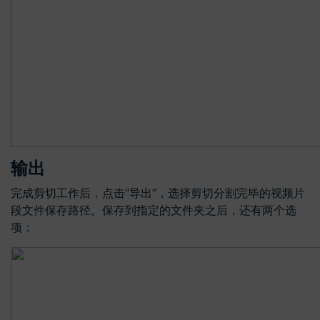
输出
完成剪切工作后，点击“导出”，选择剪切分割完毕的视频片
段文件保存路径。保存到指定的文件夹之后，还有两个选
项：