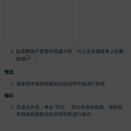
如需删除不需要的视频片段，可点击左侧菜单上的删
除键
。
预览
请参照本指南前面部分的说明导航进行预览
输出
完成合并后，单击“导出”，导出拼接的视频。请按照
本指南前面部分的说明导航进行操作。