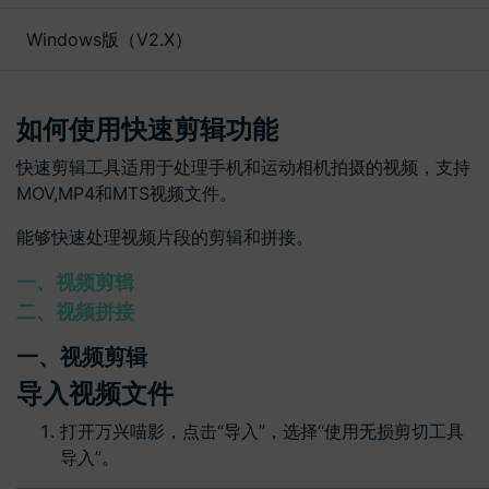
文本
Windows版（V2.X）
如何使用快速剪辑功能
快速剪辑工具适用于处理手机和运动相机拍摄的视频，支持
MOV,MP4和MTS视频文件。
能够快速处理视频片段的剪辑和拼接。
一、视频剪辑
二、视频拼接
一、视频剪辑
导入视频文件
打开万兴喵影，点击“导入”，选择“使用无损剪切工具
导入”。