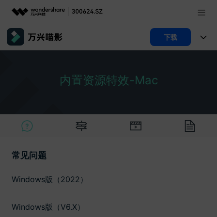
推荐产品
下载
AIGC数字创意
政企服务
产品
实用工具
内置资源特效-Mac
产品系统
新闻中心
AI功能
视频/照片
产品功能
解决方案
关于万兴
AI 文本转视频
NEW
政企服务
使用教程
加入我们
AI 图生视频
NEW
文章资讯
专业创作人群
帮助中心
常见问题
帮助中心
AI 绘画
产品支持
其他
品牌合作故事
Windows版（2022）
AI 视频续写
NEW
登录
立即购买
客服热线：
4000-300624
产品信息
声音
Windows版（V6.X）