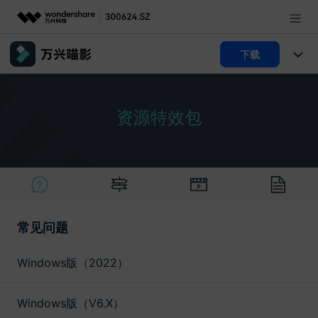
推荐产品
下载
AIGC数字创意
政企服务
产品
实用工具
资源特效包
产品系统
新闻中心
AI功能
视频/照片
产品功能
解决方案
关于万兴
AI 文本转视频
NEW
政企服务
使用教程
加入我们
AI 图生视频
NEW
文章资讯
专业创作人群
帮助中心
常见问题
帮助中心
AI 绘画
产品支持
其他
品牌合作故事
Windows版（2022）
AI 视频续写
NEW
登录
立即购买
客服热线：
4000-300624
产品信息
声音
Windows版（V6.X）