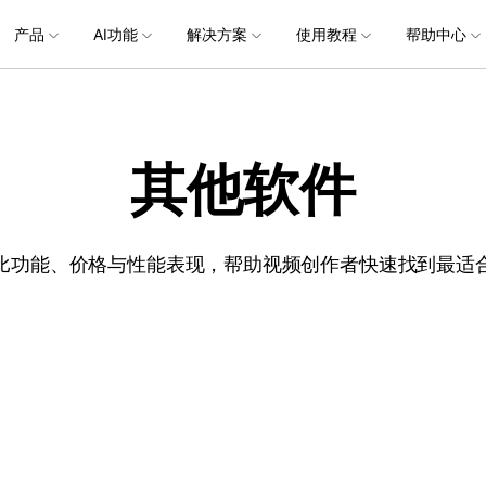
产品
AI功能
解决方案
使用教程
加入我们
帮助中心
帮助中心
企服务
新闻中心
关于万兴
服务
解决方案
行业应用
实用工具
公司简介
新闻动态
投资者关系
产品支持
视频/照片
产品功能
专业创作人群
产品信息
声音
品牌合
生成
创业历程
活动专题
联系我们
用户
文档创意
数字文档
制造业
实用工具
互联网&
其他软件
视娱乐
节日庆典
Vlog剪辑
常见问题
AI 文本转视频
党政宣传
版本日志
AI 音色克隆
华为鸿蒙
NEW
V15
社会责任
供应商合作
商
创意绘图
视频
交通运输
音频
教育
文本
万兴PDF
万兴恢复专家
了解最新迭代信息，体验最新功能
排除产品使用故障
快速打造高级大气的党政宣传片
万兴喵影鸿
利器
秒会的全能PDF编辑神器
简单高效的数据管理软件
AI 图生视频
AI 生成音效
NEW
s 版本
提效
NEW
乐剪辑
婚礼视频
日常视频
案例
视频创意
金融&银行
电力资源
AI 积分说明
设备支持
教育培训
时间轴剪辑
智能初剪
视频标
跟
比功能、价格与性能表现，帮助视频创作者快速找到最适
万兴HiPDF
万兴易修
了解AI 积分消耗规则
了解支持的系统、CPU和GPU信息
轻松制作有颜有料的知识教程
AI 绘画
文字转语音
视制作
生日聚会
生活Vlog
版本
工具 >
关键帧
高光卡点
文字路
维导图软件
一站式在线PDF解决方案
视频/照片修复一站式解
授权说明
产品社区
新闻传媒
戏电竞
节日活动
AI 视频续写
AI 音乐生成
NEW
OS 版本
钢笔工具
音频闪避
文字动
NEW
万兴素材
在线社区，与产品经理 1 v 1
一键输出专业精良的资讯报道
平面追踪
音视频同步
花字与
NEW
电商运营
育培训
广告宣传
，提升团队协作效率，全
免费下载
批量生产高转化率的带货营销视频
免费下载
创作过程
校教育
电商视频
droid 版本
发现更多功能 >
自媒体创作
业培训
快人一步剪辑高流量的爆款视频