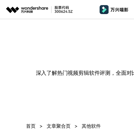
推荐产品
政
AIGC数字创意
平台
产品系统
文章资讯
政企服务
AI 
视频创意
绘图创意
企业
基础教学
影
代理
万兴剧厂
万兴图示
AI驱动的一站式精品影视内容创作平台
一站式办公绘图
桌面版
Window
AI 
效果特效
娱
客户
深入了解热门视频剪辑软件评测，全面对
万兴喵影
万兴脑图
剪辑教程
影
MacOS 
所有人工智能
AI赋能，你也是剪辑大师
基于云的跨端思
自制教程
游
Harmony
万兴天幕
商用无忧
一句话生成视频/图片/音乐
视频抠图
教
全新AI灵感加速器
Wondershare SelfyzAI
音频剪辑
方位赋能商业视频
学
移动端
iOS & An
让照片动起来
文本字幕
企
首页
>
文章聚合页
>
其他软件
颜色编辑