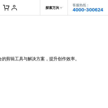
客服热线：
客服热线：
探索万兴
4000-300624
4000-300624
了解万兴
作故事
文本
图文教程
V15
提供全面、系统的学习路径，帮助
科技
政企服务
用户从入门到精通产品。
AI 视频翻译
资源特效
蒙版首发
关于万兴
AI 写文案
视频教程
|
入门必看
Bilibili
题文字
视频特效
着达人视频学剪辑， 小白也能
新闻中心
合的剪辑工具与解决方案，提升创作效率。
动感字幕
玩转特效大片
径动画
工程模板
HOT
决方案
加入我们
视频滤镜
画
喵影学社
|
0基础实战
限免
提供人门到精通的全方位视频剪辑
帮助中心
音频库
标题编辑
课程满足各类场景的创作需求
数据化模板
NEW
百万量内置素材 >